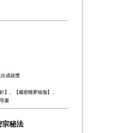
傑出成就獎
針】、【藏密睡夢瑜珈】、
等書
密宗秘法