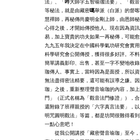
法」、「
吽
大師字五智瑜珈法要」、「觀音
等秘法，就是由藏密
噶
舉派（白派）的督喀
慧禪師，再秘傳尚慶明金剛上師，由恩師秘
心得之後，才開始傳授他人。現在因為資訊
易，加上寶貴的功夫如果一再秘傳，可能愈
九九五年我決定在中國科學氣功研究會實用
科學研究會公開傳授，獲得很多好評。不料
簡單講義影印、出售，甚至一字不變地收錄
珈傳人。事實上，當時因為是面授，所以資
無法盡得密法精要，還可能有誤導之嫌。因
珈」之後，重新整理聲音瑜珈的內容，加上
門」（正式名稱為「觀音法門修證」），合
還附錄了班禪親授的「六字真言法要」，以
明咒圓明觀法」等篇，都是坊間很難得看到
一點心意吧！
從我公開講授「藏密聲音瑜珈」至今，