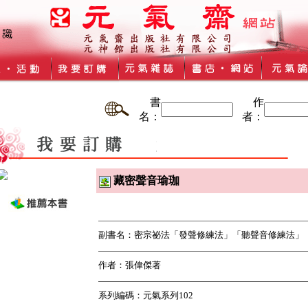
書
作
名：
者：
藏密聲音瑜珈
副書名：密宗祕法「發聲修練法」「聽聲音修練法」
作者：張偉傑著
系列編碼：元氣系列102