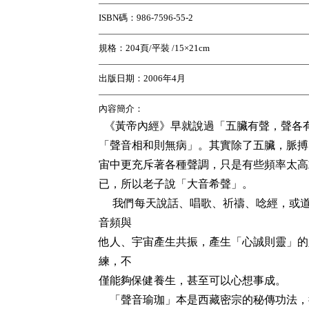
ISBN碼：986-7596-55-2
規格
：204頁/平裝 /15×21cm
出版日期：2006年4月
內容簡介
：
《黃帝內經》早就說過「五臟有聲，聲各
「聲音相和則無病」。其實除了五臟，脈搏
宙中更充斥著各種聲調，只是有些頻率太高
已，所以老子說「大音希聲」。
我們每天說話、唱歌、祈禱、唸經，或
音頻與
他人、宇宙產生共振，產生「心誠則靈」的
練，不
僅能夠保健養生，甚至可以心想事成。
「聲音瑜珈」本是西藏密宗的秘傳功法，