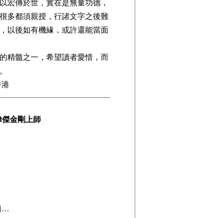
以宏傳於世，實在是無量功德，
很多都須親授，行諸文字之後難
，以後如有機緣，或許還能當面
的精髓之一，希望讀者愛惜，而
。
香港
偉傑金剛上師
領
…