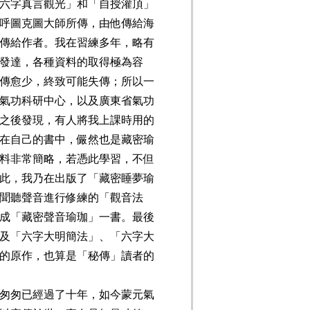
六字真言觀光」和「自授灌頂」
呼圖克圖大師所傳，由他傳給海
傳給作者。我在習練多年，略有
發達，各種資料的取得極為容
傳愈少，終致可能失傳；所以一
氣功科研中心，以及廣東省氣功
之後發現，有人將我上課時用的
在自己的書中，儼然也是藏密瑜
料非常簡略，若憑此學習，不但
此，我乃在出版了「藏密睡夢瑜
聞聽聲音進行修練的「觀音法
成「藏密聲音瑜珈」一書。最後
及「六字大明簡法」、「六字大
的原作，也算是「秘傳」讀者的
匆匆已經過了十年，如今蒙元氣