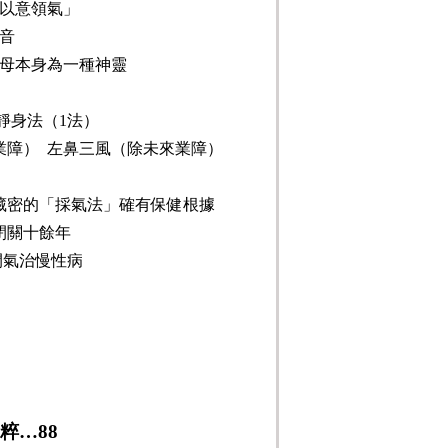
以意領氣」
音
母本身為一種神靈
靜身法（
1
法）
業障）
左鼻三風（除未來業障）
藏密的「採氣法」確有保健根據
閉關十餘年
閉氣治慢性病
粹
…88