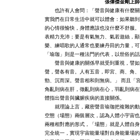
張偉傑金剛上師
也許有人會問：「聲音與健康有什麼關
實我們在日常生活中就可以體會：如果聽到
的心情很愉快，身體應該也沒什麼不舒服。
表精力充沛；要是有氣無力、氣若遊絲，顯
樂、練唱歌的人通常也要練丹田的力量，可
「瑜珈」則是一種法門的代表，以世俗的話
聲音與健康的關係早就受到重視，譬如
聲，聲各有音。人有五音，即宮、商、角、
勁、沉而深。聲音相和則無病。」
而且「
角亂則病在肝，徵亂則病在心，羽亂則病在
體指出聲音與臟腑疾病的直接關係。
就理論上言，藏密聲音瑜珈把複雜的動
空態（場態）兩個層次，認為人體小宇宙也
兩種相對應的形式，「場態」就是人體自身
完全統一，實現宇宙能量場對自身能量場的