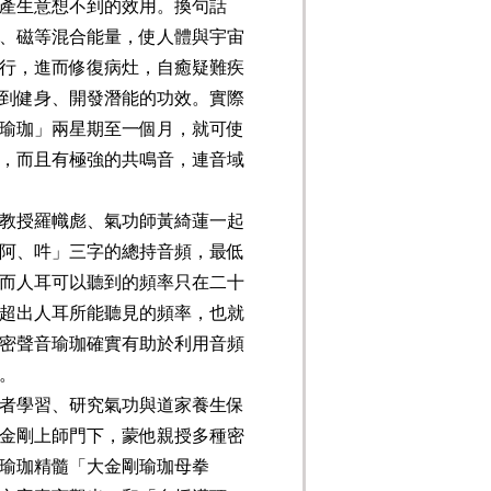
產生意想不到的效用。換句話
、磁等混合能量，使人體與宇宙
行，進而修復病灶，自癒疑難疾
到健身、開發潛能的功效。實際
瑜珈」兩星期至一個月，就可使
，而且有極強的共鳴音，連音域
教授羅幟彪、氣功師黃綺蓮一起
阿、吽」三字的總持音頻，最低
而人耳可以聽到的頻率只在二十
超出人耳所能聽見的頻率，也就
密聲音瑜珈確實有助於利用音頻
。
者學習、研究氣功與道家養生保
金剛上師門下，蒙他親授多種密
瑜珈精髓「大金剛瑜珈母拳