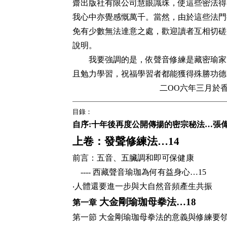
齋出版社有限公司慧眼識珠，使這些密法得
我心中亦覺感慨萬千。當然，由於這些法門
免有少數無法達意之處，歡迎讀者互相切磋
說明。
我要強調的是，依聲音修練是藏密瑜家
且勉力學習，祝福學習者都能獲得殊勝功德
二
OO
六年三月於
目錄：
自序
:
十年後再度公開傳揚的密宗秘法…張
上卷：發聲修練法…
14
前言：
五音、五臟調和即可保健康
----
西藏聲音瑜珈為何有益身心
…15
‧
人體還要進一步與大自然音頻產生共振
大金剛瑜珈母拳法…
18
第一章
第一節 大金剛瑜珈母拳法的意義與修練要