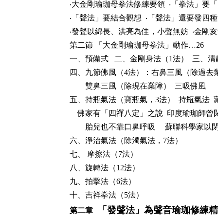
‧
大金剛瑜珈母拳法修練要領
‧
「拳法」要「
‧
「聲法」要結合觀想
‧
「聲法」還要發四種
‧
發聲以綿長、洪亮為佳，小聲無妨
‧
金剛亥
第二節
「大金剛瑜珈母拳法」動作
…26
一、預備式
二、金剛身法（
1
法）
三、清
四、九節佛風（
4
法）：右鼻三風（除過去
雙鼻三風（除現在業障）
三吸佛風
五、持瓶氣法（寶瓶氣，
3
法）
持瓶氣法
佛家有「四禪八定」之說
印度瑜珈師曾
胎兒也不靠口鼻呼吸
蘇聯科學家以
六、淨治氣法（除濁氣法，
7
法）
七、 摩擦法（
7
法）
八、旋轉法（
12
法）
九、拍擊法（
6
法）
十、吉祥拳法（
5
法）
「發聲法」為聲音瑜珈修練精
第二章