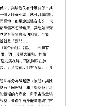
係？」與瑜珈又有什麼關係？其
一個人哼著小調，就可以猜想他
同樣地，如果說話聲音宏亮，代
然身體不怎麼健康。其他如學聲
見聲音與健康密切相關。至於
說就是「竅門」。
《黃帝內經》就說：「五臟有
徵、羽，其聲大而和、輕而
宮亂則病在脾，商亂則病在肺，
腎。五音聲亂，則有五病。」具
態世界分為緣起態（物態）與性
應有「固態身」和「場態身」這
能量場的有序化，與宇宙能量場
調整，並產生自身能量場與宇宙