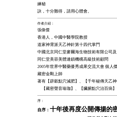
練秘
訣，十分難得，請用心體會。
作者介紹：
張偉傑
香港人，中國中醫學院教授
道家神霄派天乙神針第
十四
代掌門
中國北京同仁堂麥爾海生物技術有限公司及
同仁堂美容美體連鎖機構高級技術顧問
2005
年世界中醫藥優秀成果交流大會 個人
藏密金剛上師
著有【辟穀點穴減肥】、【千年秘傳天乙神
【藏密聲音瑜珈】、【臟腑點穴治百病】
序：
十年後再度公開傳揚的
自序：