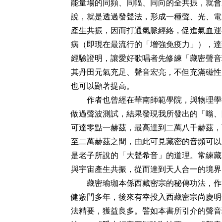
能量場的同頻、同幅、同向的全共振，就會
說，就是透過發聲法，形成一種聲、光、電
產生共振，因而打通氣脈經絡，促進氣血運
病（即現在最流行的「增強免疫力」），達
經驗證明，讓愛好歌唱者先修練「藏密聲音
其丹田元氣充足、聲音宏亮，不但充滿磁性
也可以顯著提高。
作者也曾經在華南師範學院，與物理學
做過聲波測試，結果發現我所發出的「嗡、
可達零點一赫茲，最高達到二萬八千赫茲，
至二萬赫茲之間，由此可見藏密的音頻可以
是老子所說的「大聲希音」的道理。常練藏
與宇宙產生共振，從而達到天人合一的境界
藏密瑜珈本係西藏密宗的秘傳功法，作
健竅門多年，後來有幸投入西藏密宗尚慶明
法精要，獲益良多。譬如本書所引介的聲音